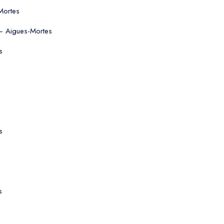
Mortes
r — Aigues-Mortes
s
s
s
s