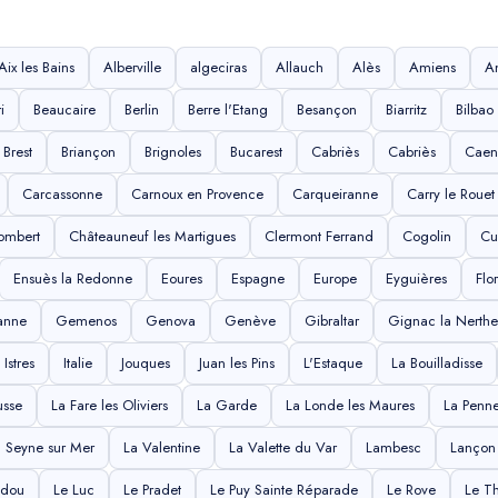
Aix les Bains
Alberville
algeciras
Allauch
Alès
Amiens
A
i
Beaucaire
Berlin
Berre l'Etang
Besançon
Biarritz
Bilbao
Brest
Briançon
Brignoles
Bucarest
Cabriès
Cabriès
Caen
Carcassonne
Carnoux en Provence
Carqueiranne
Carry le Rouet
ombert
Châteauneuf les Martigues
Clermont Ferrand
Cogolin
Cu
Ensuès la Redonne
Eoures
Espagne
Europe
Eyguières
Flo
anne
Gemenos
Genova
Genève
Gibraltar
Gignac la Nerthe
Istres
Italie
Jouques
Juan les Pins
L'Estaque
La Bouilladisse
usse
La Fare les Oliviers
La Garde
La Londe les Maures
La Penn
a Seyne sur Mer
La Valentine
La Valette du Var
Lambesc
Lançon
ndou
Le Luc
Le Pradet
Le Puy Sainte Réparade
Le Rove
Le Th