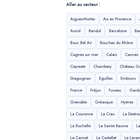
Aller au secteur :
Aigues-Mortes
Aix en Provence
Auriol
Bandol
Barcelone
Bar
Bouc Bel Air
Bouches du Rhône
Cagnes sur mer
Calais
Cannes
Ceyreste
Chambery
Château G
Draguignan
Eguilles
Embruns
France
Fréjus
Fuveau
Gard
Grenoble
Gréasque
Hyères
La Couronne
La Crau
La Destro
La Rochelle
La Sainte Baume
L
Le Cannet
Le Castellet
Le Lava