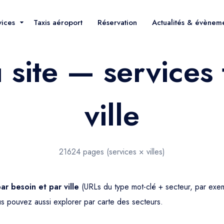
vices
Taxis aéroport
Réservation
Actualités & évènem
 site — services 
ville
21624 pages (services × villes)
r besoin et par ville
(URLs du type mot-clé + secteur, par exem
us pouvez aussi explorer par
carte des secteurs
.