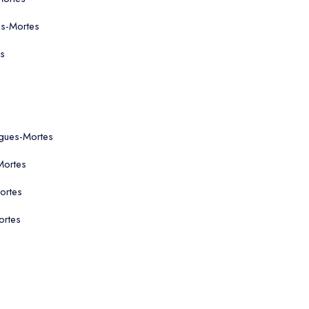
es-Mortes
es
igues-Mortes
Mortes
ortes
ortes