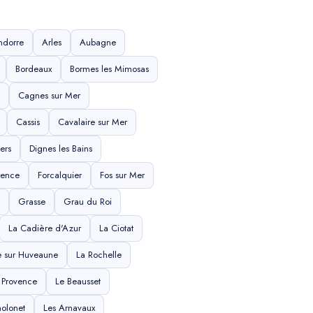
ndorre
Arles
Aubagne
Bordeaux
Bormes les Mimosas
Cagnes sur Mer
Cassis
Cavalaire sur Mer
ers
Dignes les Bains
rence
Forcalquier
Fos sur Mer
Grasse
Grau du Roi
La Cadière d'Azur
La Ciotat
e sur Huveaune
La Rochelle
 Provence
Le Beausset
olonet
Les Arnavaux