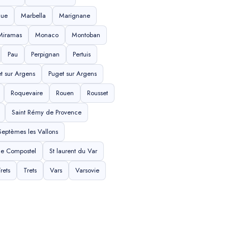
que
Marbella
Marignane
Miramas
Monaco
Montoban
Pau
Perpignan
Pertuis
t sur Argens
Puget sur Argens
Roquevaire
Rouen
Rousset
Saint Rémy de Provence
Septèmes les Vallons
de Compostel
St laurent du Var
rets
Trets
Vars
Varsovie