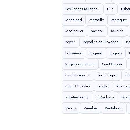
Les Pennes Mirabeau
Lille
Lisbo
Marinland
Marseille
Martigues
Montpellier
Moscou
Munich
Peypin
Peyrolles en Provence
Pl
Pélissanne
Rognac
Rognes
Région de France
Saint Cannat
Saint Savournin
Saint Tropez
Sa
Serre Chevalier
Seville
Simiane
St Petersbourg
St Zacharie
Stutt
Velaux
Venelles
Ventabrens