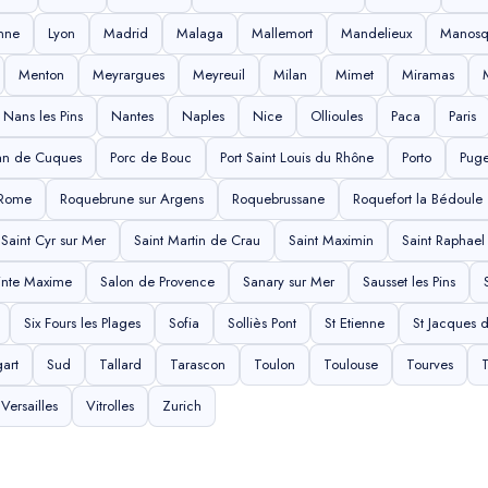
nne
Lyon
Madrid
Malaga
Mallemort
Mandelieux
Manos
Menton
Meyrargues
Meyreuil
Milan
Mimet
Miramas
Nans les Pins
Nantes
Naples
Nice
Ollioules
Paca
Paris
an de Cuques
Porc de Bouc
Port Saint Louis du Rhône
Porto
Puge
Rome
Roquebrune sur Argens
Roquebrussane
Roquefort la Bédoule
Saint Cyr sur Mer
Saint Martin de Crau
Saint Maximin
Saint Raphael
inte Maxime
Salon de Provence
Sanary sur Mer
Sausset les Pins
Six Fours les Plages
Sofia
Solliès Pont
St Etienne
St Jacques 
gart
Sud
Tallard
Tarascon
Toulon
Toulouse
Tourves
T
Versailles
Vitrolles
Zurich