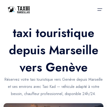
taxi touristique
Accueil
depuis Marseille
Nos services
Nos services
Taxis aéroport
Taxis Aéroport
vers Genève
Trajet Gare SNCF
Réservation
Trajet Port croisière
Réservez votre taxi touristique vers Genève depuis Marseille
Actualités & évènements
et ses environs avec Taxi Kad — véhicule adapté à votre
Trajet Séminaire
Contactez-nous
besoin, chauffeur professionnel, disponible 24h/24.
Trajet Santé