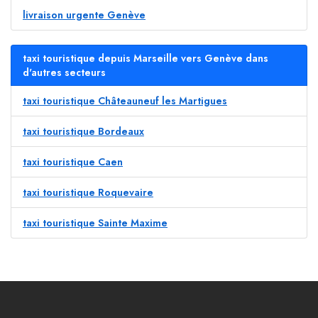
livraison urgente Genève
taxi touristique depuis Marseille vers Genève dans
d'autres secteurs
taxi touristique Châteauneuf les Martigues
taxi touristique Bordeaux
taxi touristique Caen
taxi touristique Roquevaire
taxi touristique Sainte Maxime