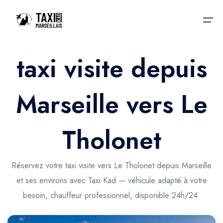
taxi visite depuis
Accueil
Marseille vers Le
Nos services
Nos services
Taxis aéroport
Taxis Aéroport
Tholonet
Trajet Gare SNCF
Réservation
Trajet Port croisière
Réservez votre taxi visite vers Le Tholonet depuis Marseille
Actualités & évènements
et ses environs avec Taxi Kad — véhicule adapté à votre
Trajet Séminaire
Contactez-nous
besoin, chauffeur professionnel, disponible 24h/24.
Trajet Santé