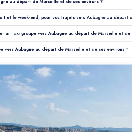
x d'un taxi groupe vers Aubagne au départ de Marseille et de ses environs ?
st-il disponible la nuit et le week-end, pour vos trajets vers Aubagne au d
Combien de temps à l'avance faut-il réserver un taxi groupe vers Aubagne au départ de Ma
Quel véhicule est utilisé pour un taxi groupe vers Aubagne au départ de Marseille et de ses environs ?