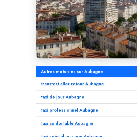
Autres mots-clés sur Aubagne
transfert aller retour Aubagne
taxi de jour Aubagne
taxi professionnel Aubagne
taxi confortable Aubagne
taxi spécial mariage Aubagne