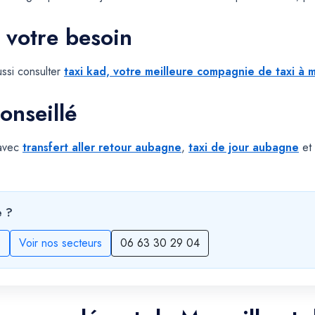
 votre besoin
ssi consulter
taxi kad, votre meilleure compagnie de taxi à m
onseillé
 avec
transfert aller retour aubagne
,
taxi de jour aubagne
et
e ?
s
Voir nos secteurs
06 63 30 29 04