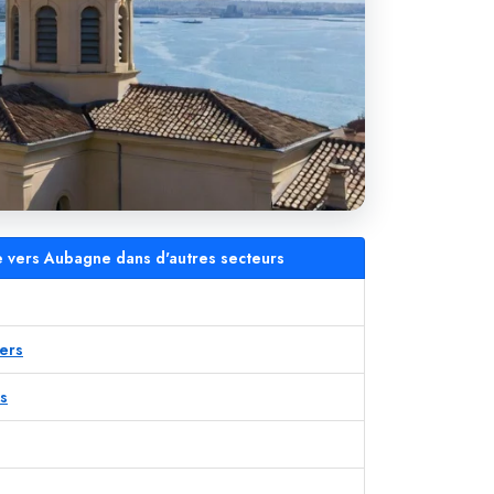
e vers Aubagne dans d'autres secteurs
iers
s