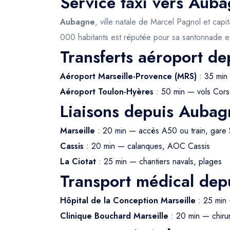
Service taxi vers Auba
Aubagne
, ville natale de Marcel Pagnol et cap
000 habitants est réputée pour sa santonnade et
Transferts aéroport d
Aéroport Marseille-Provence (MRS)
: 35 min
Aéroport Toulon-Hyères
: 50 min — vols Cors
Liaisons depuis Aubag
Marseille
: 20 min — accès A50 ou train, gare 
Cassis
: 20 min — calanques, AOC Cassis
La Ciotat
: 25 min — chantiers navals, plages
Transport médical de
Hôpital de la Conception Marseille
: 25 min 
Clinique Bouchard Marseille
: 20 min — chirur