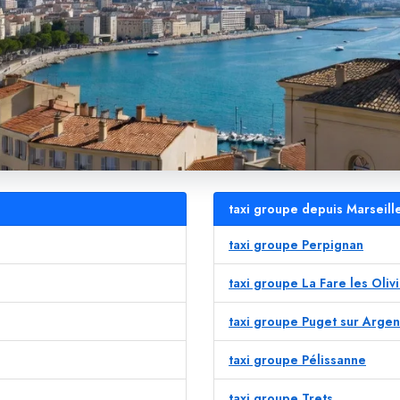
taxi groupe depuis Marseill
taxi groupe Perpignan
taxi groupe La Fare les Oliv
taxi groupe Puget sur Argen
taxi groupe Pélissanne
taxi groupe Trets