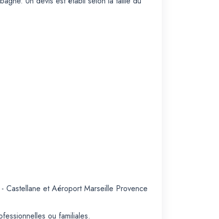
gne. Un devis est établi selon la taille du
 - Castellane et Aéroport Marseille Provence
essionnelles ou familiales.