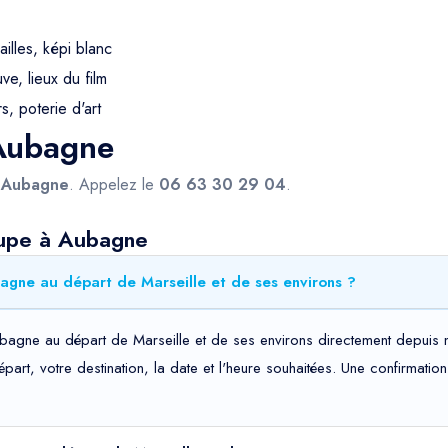
ailles, képi blanc
e, lieux du film
s, poterie d'art
 Aubagne
s
Aubagne
. Appelez le
06 63 30 29 04
.
oupe à Aubagne
ver un taxi groupe vers Aubagne au départ de Marseille et de ses environs ?
bagne au départ de Marseille et de ses environs directement depuis n
départ, votre destination, la date et l'heure souhaitées. Une confirma