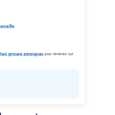
arseille
.
taxi groupe perpignan
puis revenez sur