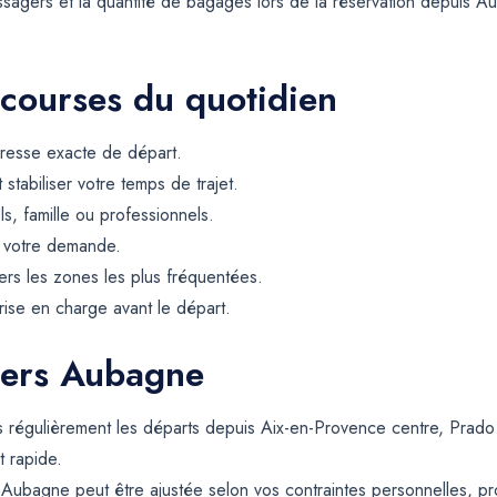
agers et la quantité de bagages lors de la réservation depuis Auba
 courses du quotidien
resse exacte de départ.
t stabiliser votre temps de trajet.
ls, famille ou professionnels.
e votre demande.
rs les zones les plus fréquentées.
rise en charge avant le départ.
vers Aubagne
s régulièrement les départs depuis Aix-en-Provence centre, Prado
t rapide.
Aubagne peut être ajustée selon vos contraintes personnelles, prof