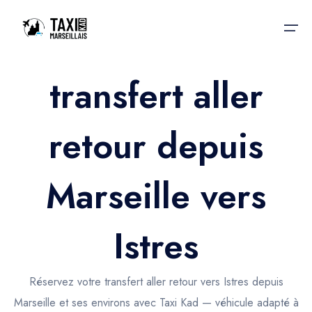
transfert aller
Accueil
retour depuis
Nos services
Nos services
Taxis aéroport
Taxis Aéroport
Marseille vers
Trajet Gare SNCF
Réservation
Trajet Port croisière
Istres
Actualités & évènements
Trajet Séminaire
Contactez-nous
Réservez votre transfert aller retour vers Istres depuis
Trajet Santé
Marseille et ses environs avec Taxi Kad — véhicule adapté à