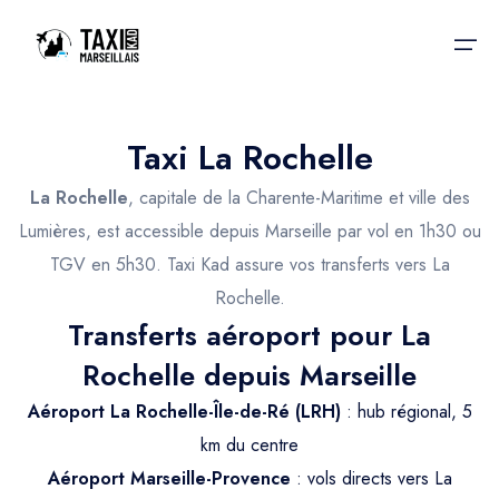
Taxi La Rochelle
Accueil
La Rochelle
, capitale de la Charente-Maritime et ville des
Nos services
Nos services
Lumières, est accessible depuis Marseille par vol en 1h30 ou
TGV en 5h30. Taxi Kad assure vos transferts vers La
Taxis aéroport
Taxis Aéroport
Rochelle.
Trajet Gare SNCF
Réservation
Transferts aéroport pour La
Trajet Port croisière
Rochelle depuis Marseille
Actualités & évènements
Trajet Séminaire
Aéroport La Rochelle-Île-de-Ré (LRH)
: hub régional, 5
Contactez-nous
km du centre
Trajet Santé
Aéroport Marseille-Provence
: vols directs vers La