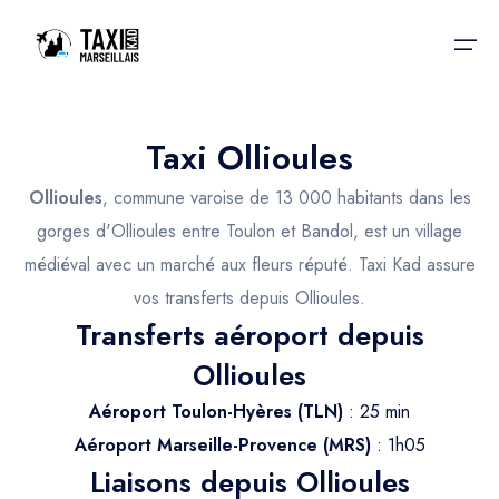
Taxi Ollioules
Accueil
Ollioules
, commune varoise de 13 000 habitants dans les
Nos services
Nos services
gorges d'Ollioules entre Toulon et Bandol, est un village
médiéval avec un marché aux fleurs réputé. Taxi Kad assure
Taxis aéroport
Taxis Aéroport
vos transferts depuis Ollioules.
Trajet Gare SNCF
Réservation
Transferts aéroport depuis
Trajet Port croisière
Ollioules
Actualités & évènements
Trajet Séminaire
Aéroport Toulon-Hyères (TLN)
: 25 min
Contactez-nous
Aéroport Marseille-Provence (MRS)
: 1h05
Trajet Santé
Liaisons depuis Ollioules