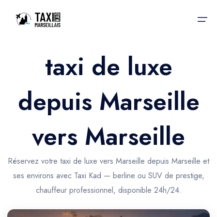
taxi de luxe
Accueil
depuis Marseille
Nos services
Nos services
Taxis aéroport
Taxis Aéroport
vers Marseille
Trajet Gare SNCF
Réservation
Trajet Port croisière
Réservez votre taxi de luxe vers Marseille depuis Marseille et
Actualités & évènements
ses environs avec Taxi Kad — berline ou SUV de prestige,
Trajet Séminaire
Contactez-nous
chauffeur professionnel, disponible 24h/24.
Trajet Santé