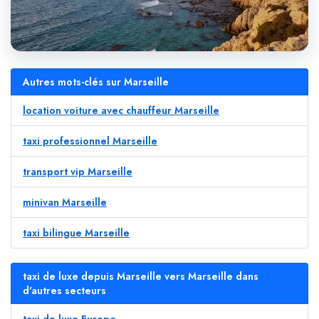
Autres mots-clés sur Marseille
location voiture avec chauffeur Marseille
taxi professionnel Marseille
transport vip Marseille
minivan Marseille
taxi bilingue Marseille
taxi de luxe depuis Marseille vers Marseille dans
d'autres secteurs