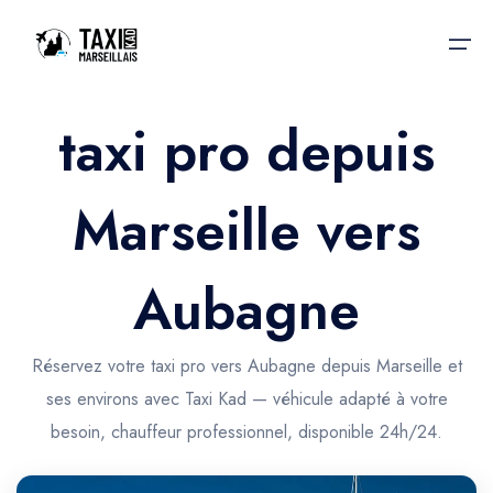
taxi pro depuis
Accueil
Marseille vers
Nos services
Nos services
Taxis aéroport
Taxis Aéroport
Aubagne
Trajet Gare SNCF
Réservation
Trajet Port croisière
Réservez votre taxi pro vers Aubagne depuis Marseille et
Actualités & évènements
ses environs avec Taxi Kad — véhicule adapté à votre
Trajet Séminaire
Contactez-nous
besoin, chauffeur professionnel, disponible 24h/24.
Trajet Santé