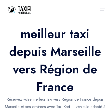
meilleur taxi
Accueil
depuis Marseille
Nos services
Nos services
Taxis aéroport
Taxis Aéroport
vers Région de
Trajet Gare SNCF
Réservation
Trajet Port croisière
France
Actualités & évènements
Trajet Séminaire
Contactez-nous
Réservez votre meilleur taxi vers Région de France depuis
Trajet Santé
Marseille et ses environs avec Taxi Kad — véhicule adapté à