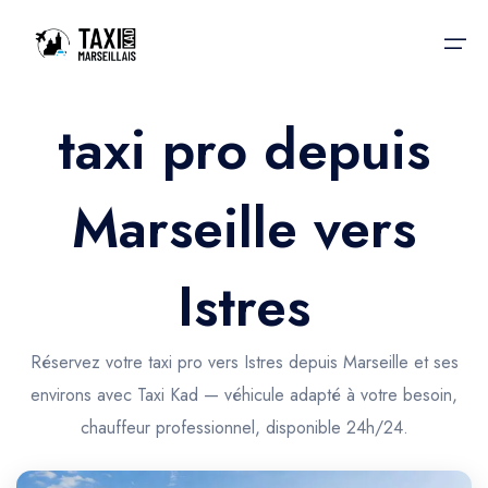
taxi pro depuis
Accueil
Marseille vers
Nos services
Nos services
Taxis aéroport
Taxis Aéroport
Istres
Trajet Gare SNCF
Réservation
Trajet Port croisière
Réservez votre taxi pro vers Istres depuis Marseille et ses
Actualités & évènements
environs avec Taxi Kad — véhicule adapté à votre besoin,
Trajet Séminaire
Contactez-nous
chauffeur professionnel, disponible 24h/24.
Trajet Santé