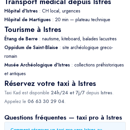
Transport médical depuis Istres
Hôpital d'Istres
: CH local, urgences
Hôpital de Martigues
: 20 min — plateau technique
Tourisme à Istres
Étang de Berre
: nautisme, kiteboard, balades lacustres
Oppidum de Saint-Blaise
: site archéologique greco-
romain
Musée Archéologique d'Istres
: collections préhistoriques
et antiques
Réservez votre taxi à Istres
Taxi Kad est disponible
24h/24 et 7j/7
depuis
Istres
.
Appelez le
06 63 30 29 04
.
Questions fréquentes — taxi pro à Istres
Comment réserver un taxi pro vers Istres au