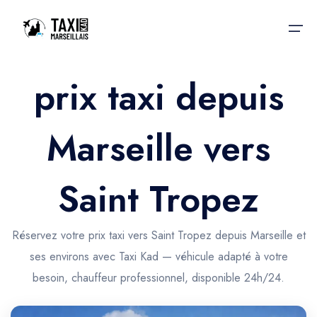
prix taxi depuis
Accueil
Marseille vers
Nos services
Nos services
Taxis aéroport
Taxis Aéroport
Saint Tropez
Trajet Gare SNCF
Réservation
Trajet Port croisière
Réservez votre prix taxi vers Saint Tropez depuis Marseille et
Actualités & évènements
ses environs avec Taxi Kad — véhicule adapté à votre
Trajet Séminaire
Contactez-nous
besoin, chauffeur professionnel, disponible 24h/24.
Trajet Santé