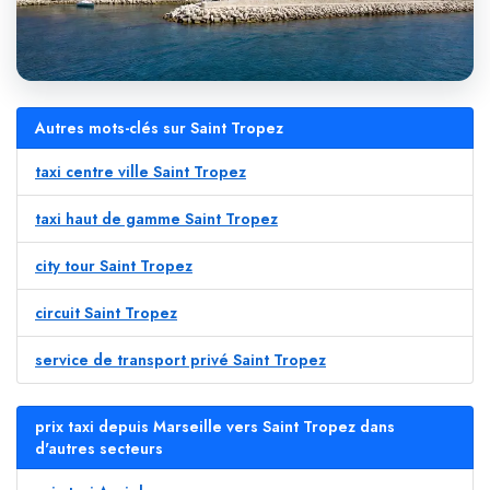
Autres mots-clés sur Saint Tropez
taxi centre ville Saint Tropez
taxi haut de gamme Saint Tropez
city tour Saint Tropez
circuit Saint Tropez
service de transport privé Saint Tropez
prix taxi depuis Marseille vers Saint Tropez dans
d'autres secteurs