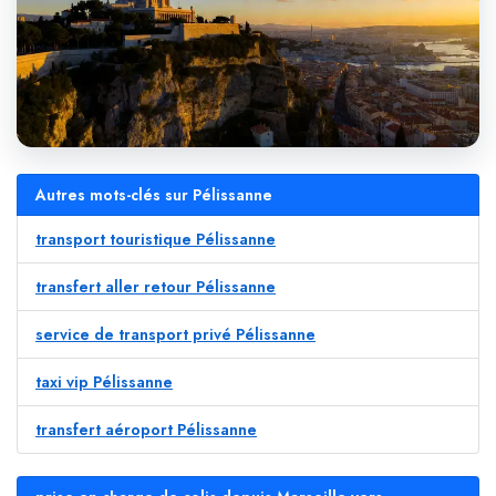
Autres mots-clés sur Pélissanne
transport touristique Pélissanne
transfert aller retour Pélissanne
service de transport privé Pélissanne
taxi vip Pélissanne
transfert aéroport Pélissanne