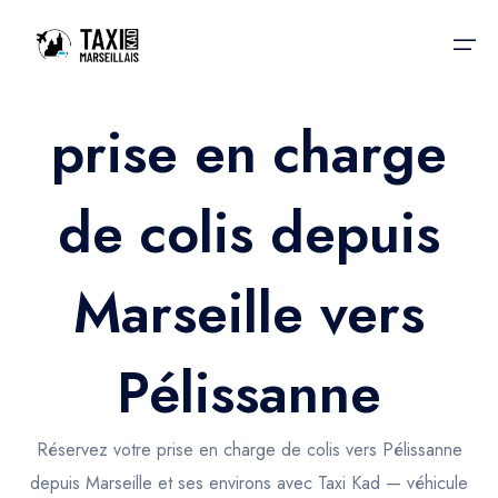
prise en charge
Accueil
de colis depuis
Nos services
Nos services
Taxis aéroport
Taxis Aéroport
Marseille vers
Trajet Gare SNCF
Réservation
Trajet Port croisière
Pélissanne
Actualités & évènements
Trajet Séminaire
Contactez-nous
Réservez votre prise en charge de colis vers Pélissanne
Trajet Santé
depuis Marseille et ses environs avec Taxi Kad — véhicule