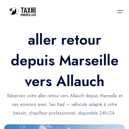
aller retour
Accueil
depuis Marseille
Nos services
Nos services
Taxis aéroport
Taxis Aéroport
vers Allauch
Trajet Gare SNCF
Réservation
Trajet Port croisière
Réservez votre aller retour vers Allauch depuis Marseille et
Actualités & évènements
ses environs avec Taxi Kad — véhicule adapté à votre
Trajet Séminaire
Contactez-nous
besoin, chauffeur professionnel, disponible 24h/24.
Trajet Santé