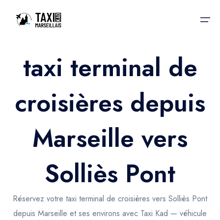
taxi terminal de
Accueil
croisières depuis
Nos services
Nos services
Taxis aéroport
Taxis Aéroport
Marseille vers
Trajet Gare SNCF
Réservation
Trajet Port croisière
Solliès Pont
Actualités & évènements
Trajet Séminaire
Contactez-nous
Réservez votre taxi terminal de croisières vers Solliès Pont
Trajet Santé
depuis Marseille et ses environs avec Taxi Kad — véhicule