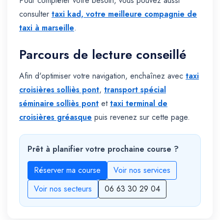
Pour compléter votre besoin, vous pouvez aussi
consulter
taxi kad, votre meilleure compagnie de
taxi à marseille
.
Parcours de lecture conseillé
Afin d'optimiser votre navigation, enchaînez avec
taxi
croisières solliès pont
,
transport spécial
séminaire solliès pont
et
taxi terminal de
croisières gréasque
puis revenez sur cette page.
Prêt à planifier votre prochaine course ?
Réserver ma course
Voir nos services
Voir nos secteurs
06 63 30 29 04