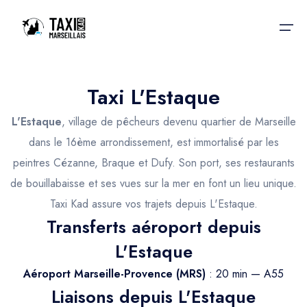
Taxi L'Estaque
Accueil
L'Estaque
, village de pêcheurs devenu quartier de Marseille
Nos services
Nos services
dans le 16ème arrondissement, est immortalisé par les
peintres Cézanne, Braque et Dufy. Son port, ses restaurants
Taxis aéroport
Taxis Aéroport
de bouillabaisse et ses vues sur la mer en font un lieu unique.
Trajet Gare SNCF
Réservation
Taxi Kad assure vos trajets depuis L'Estaque.
Transferts aéroport depuis
Trajet Port croisière
Actualités & évènements
L'Estaque
Trajet Séminaire
Contactez-nous
Aéroport Marseille-Provence (MRS)
: 20 min — A55
Trajet Santé
Liaisons depuis L'Estaque