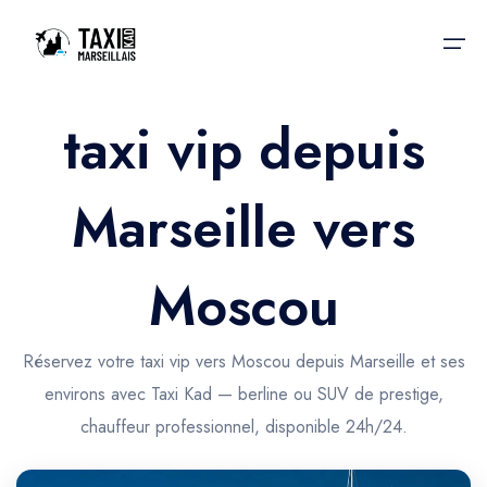
taxi vip depuis
Accueil
Marseille vers
Nos services
Nos services
Taxis aéroport
Taxis Aéroport
Moscou
Trajet Gare SNCF
Réservation
Trajet Port croisière
Réservez votre taxi vip vers Moscou depuis Marseille et ses
Actualités & évènements
environs avec Taxi Kad — berline ou SUV de prestige,
Trajet Séminaire
Contactez-nous
chauffeur professionnel, disponible 24h/24.
Trajet Santé