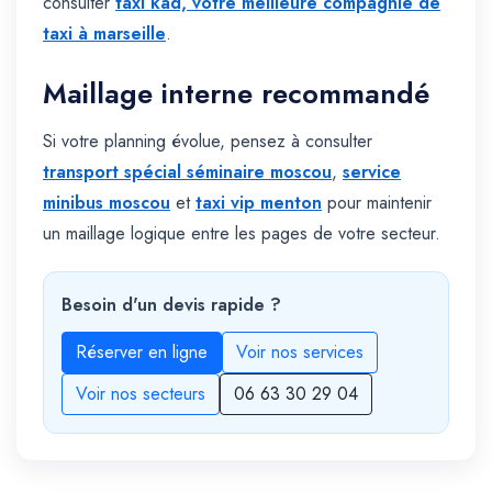
consulter
taxi kad, votre meilleure compagnie de
taxi à marseille
.
Maillage interne recommandé
Si votre planning évolue, pensez à consulter
transport spécial séminaire moscou
,
service
minibus moscou
et
taxi vip menton
pour maintenir
un maillage logique entre les pages de votre secteur.
Besoin d'un devis rapide ?
Réserver en ligne
Voir nos services
Voir nos secteurs
06 63 30 29 04