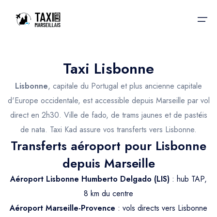
Taxi Lisbonne
Accueil
Lisbonne
, capitale du Portugal et plus ancienne capitale
Nos services
Nos services
d'Europe occidentale, est accessible depuis Marseille par vol
direct en 2h30. Ville de fado, de trams jaunes et de pastéis
Taxis aéroport
Taxis Aéroport
de nata. Taxi Kad assure vos transferts vers Lisbonne.
Trajet Gare SNCF
Réservation
Transferts aéroport pour Lisbonne
Trajet Port croisière
depuis Marseille
Actualités & évènements
Trajet Séminaire
Aéroport Lisbonne Humberto Delgado (LIS)
: hub TAP,
Contactez-nous
8 km du centre
Trajet Santé
Aéroport Marseille-Provence
: vols directs vers Lisbonne