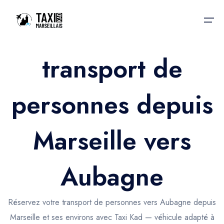
transport de
Accueil
personnes depuis
Nos services
Nos services
Taxis aéroport
Taxis Aéroport
Marseille vers
Trajet Gare SNCF
Réservation
Trajet Port croisière
Aubagne
Actualités & évènements
Trajet Séminaire
Contactez-nous
Réservez votre transport de personnes vers Aubagne depuis
Trajet Santé
Marseille et ses environs avec Taxi Kad — véhicule adapté à