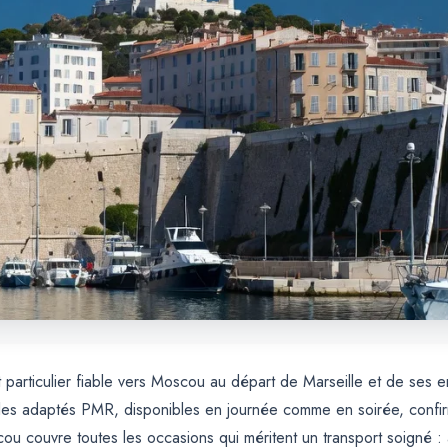
particulier fiable vers Moscou au départ de Marseille et de ses en
es adaptés PMR, disponibles en journée comme en soirée, confirmat
u couvre toutes les occasions qui méritent un transport soigné :