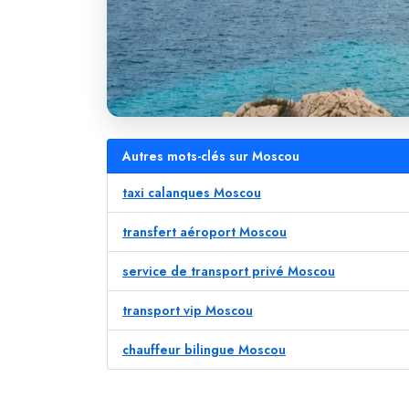
Autres mots-clés sur Moscou
taxi calanques Moscou
transfert aéroport Moscou
service de transport privé Moscou
transport vip Moscou
chauffeur bilingue Moscou