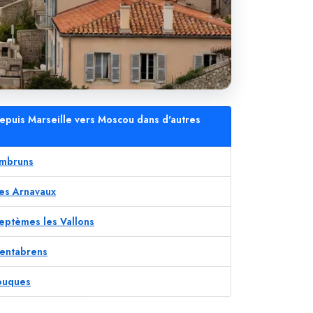
depuis Marseille vers Moscou dans d'autres
Embruns
Les Arnavaux
Septèmes les Vallons
Ventabrens
Jouques