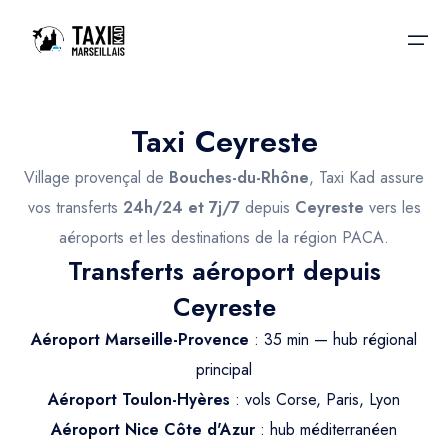
Taxi Ceyreste
Accueil
Village provençal de
Bouches-du-Rhône
, Taxi Kad assure
Nos services
Nos services
vos transferts
24h/24 et 7j/7
depuis
Ceyreste
vers les
aéroports et les destinations de la région PACA.
Taxis aéroport
Taxis Aéroport
Transferts aéroport depuis
Trajet Gare SNCF
Réservation
Ceyreste
Trajet Port croisière
Aéroport Marseille-Provence
: 35 min — hub régional
Actualités & évènements
Trajet Séminaire
principal
Contactez-nous
Aéroport Toulon-Hyères
: vols Corse, Paris, Lyon
Trajet Santé
Aéroport Nice Côte d'Azur
: hub méditerranéen