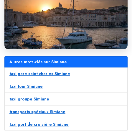
Autres mots-clés sur Simiane
taxi gare saint charles Simiane
taxi tour Simiane
taxi groupe Simiane
transports spéciaux Simiane
taxi port de croisière Simiane