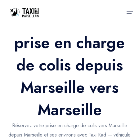
prise en charge
Accueil
de colis depuis
Nos services
Nos services
Taxis aéroport
Taxis Aéroport
Marseille vers
Trajet Gare SNCF
Réservation
Trajet Port croisière
Marseille
Actualités & évènements
Trajet Séminaire
Contactez-nous
Réservez votre prise en charge de colis vers Marseille
Trajet Santé
depuis Marseille et ses environs avec Taxi Kad — véhicule