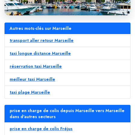
Autres mots-clés sur Marseille
transport aller retour Marseille
taxi longue distance Marseille
réservation taxi Marseille
meilleur taxi Marseille
taxi plage Marseille
prise en charge de colis depuis Marseille vers Marseille
dans d'autres secteurs
prise en charge de colis Fréjus