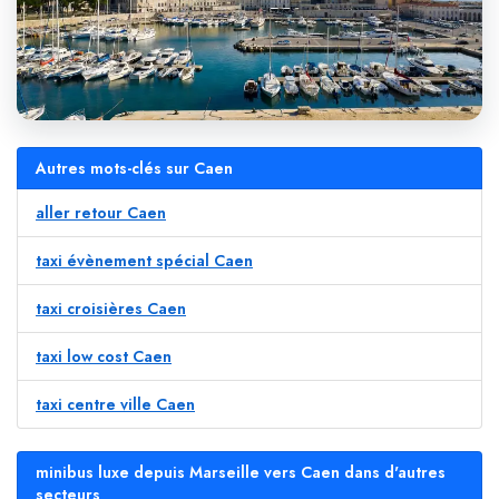
Autres mots-clés sur Caen
aller retour Caen
taxi évènement spécial Caen
taxi croisières Caen
taxi low cost Caen
taxi centre ville Caen
minibus luxe depuis Marseille vers Caen dans d'autres
secteurs