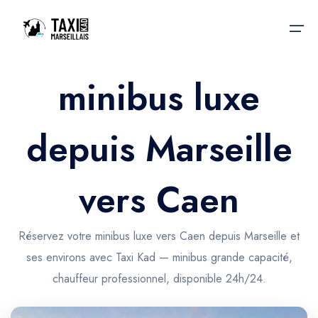
minibus luxe
Accueil
depuis Marseille
Nos services
Nos services
Taxis aéroport
Taxis Aéroport
vers Caen
Trajet Gare SNCF
Réservation
Trajet Port croisière
Réservez votre minibus luxe vers Caen depuis Marseille et
Actualités & évènements
ses environs avec Taxi Kad — minibus grande capacité,
Trajet Séminaire
Contactez-nous
chauffeur professionnel, disponible 24h/24.
Trajet Santé