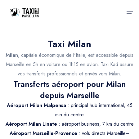
Taxi Milan
Accueil
Milan
, capitale économique de l'Italie, est accessible depuis
Nos services
Nos services
Marseille en 5h en voiture ou 1h15 en avion. Taxi Kad assure
vos transferts professionnels et privés vers Milan.
Taxis aéroport
Taxis Aéroport
Transferts aéroport pour Milan
Trajet Gare SNCF
Réservation
depuis Marseille
Trajet Port croisière
Aéroport Milan Malpensa
: principal hub international, 45
Actualités & évènements
Trajet Séminaire
min du centre
Contactez-nous
Aéroport Milan Linate
: aéroport business, 7 km du centre
Trajet Santé
Aéroport Marseille-Provence
: vols directs Marseille–