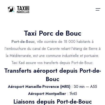
Taxi Porc de Bouc
Accueil
Port-de-Bouc
, ville ouvrière de 18 000 habitants à
Nos services
Nos services
l'embouchure du canal de Caronte reliant l'étang de Berre à
la Méditerranée, est une commune industrielle et portuaire.
Taxis aéroport
Taxis Aéroport
Taxi Kad assure vos transferts depuis Port-de-Bouc.
Trajet Gare SNCF
Réservation
Transferts aéroport depuis Port-de-
Trajet Port croisière
Bouc
Actualités & évènements
Trajet Séminaire
Aéroport Marseille-Provence (MRS)
: 30 min — A55
Contactez-nous
Aéroport Montpellier
: 1h45
Trajet Santé
Liaisons depuis Port-de-Bouc