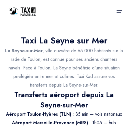
Taxi La Seyne sur Mer
Accueil
La Seyne-sur-Mer
, ville ouvrière de 65 000 habitants sur la
Nos services
Nos services
rade de Toulon, est connue pour ses anciens chantiers
navals. Face à Toulon, La Seyne bénéficie d'une situation
Taxis aéroport
Taxis Aéroport
privilégiée entre mer et collines. Taxi Kad assure vos
Trajet Gare SNCF
Réservation
transferts depuis La Seyne-sur-Mer.
Transferts aéroport depuis La
Trajet Port croisière
Actualités & évènements
Seyne-sur-Mer
Trajet Séminaire
Contactez-nous
Aéroport Toulon-Hyères (TLN)
: 35 min — vols nationaux
Trajet Santé
Aéroport Marseille-Provence (MRS)
: 1h05 — hub