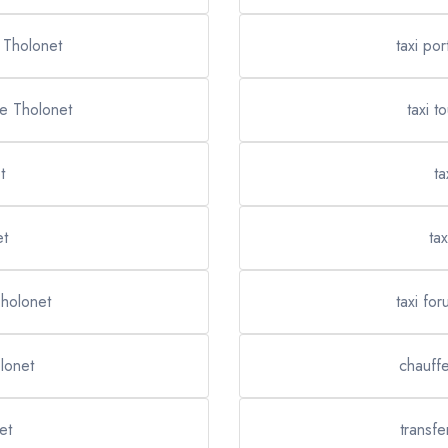
 Tholonet
taxi po
Le Tholonet
taxi t
t
ta
et
ta
Tholonet
taxi fo
olonet
chauffe
et
transfe