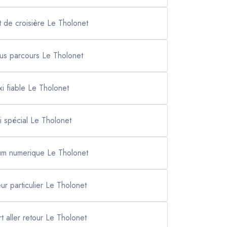
rt de croisière Le Tholonet
ous parcours Le Tholonet
xi fiable Le Tholonet
xi spécial Le Tholonet
rum numerique Le Tholonet
ur particulier Le Tholonet
rt aller retour Le Tholonet