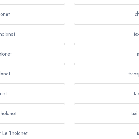
lonet
c
holonet
ta
olonet
lonet
trans
net
ta
Tholonet
taxi
r Le Tholonet
t