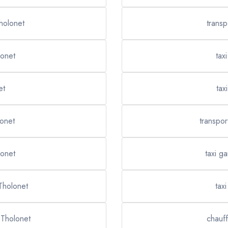
Tholonet
transp
lonet
tax
et
tax
lonet
transpor
lonet
taxi g
 Tholonet
tax
 Tholonet
chauff