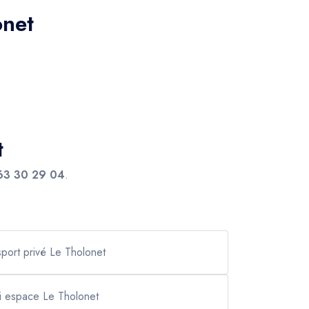
onet
t
63 30 29 04
.
sport privé Le Tholonet
xi espace Le Tholonet