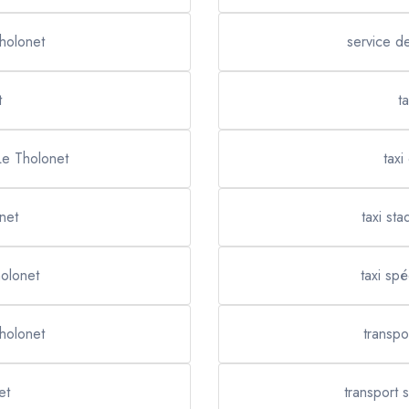
Tholonet
service de
t
t
Le Tholonet
taxi
net
taxi st
holonet
taxi sp
Tholonet
transp
et
transport 