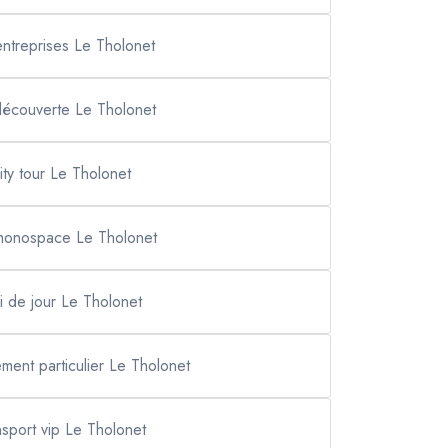
 entreprises Le Tholonet
 découverte Le Tholonet
ity tour Le Tholonet
 monospace Le Tholonet
xi de jour Le Tholonet
ement particulier Le Tholonet
nsport vip Le Tholonet