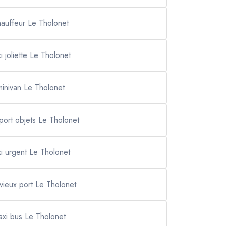
hauffeur Le Tholonet
xi joliette Le Tholonet
minivan Le Tholonet
port objets Le Tholonet
xi urgent Le Tholonet
 vieux port Le Tholonet
axi bus Le Tholonet