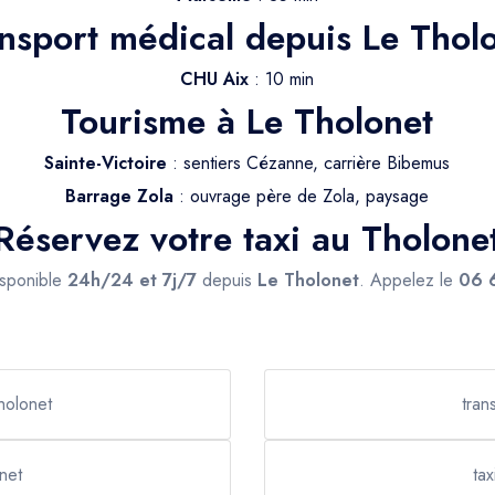
nsport médical depuis Le Thol
CHU Aix
: 10 min
Tourisme à Le Tholonet
Sainte-Victoire
: sentiers Cézanne, carrière Bibemus
Barrage Zola
: ouvrage père de Zola, paysage
Réservez votre taxi au Tholone
isponible
24h/24 et 7j/7
depuis
Le Tholonet
. Appelez le
06 
holonet
tran
net
ta