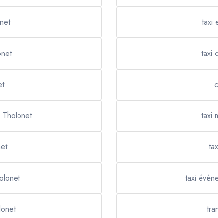
net
taxi
onet
taxi
et
c
e Tholonet
taxi
net
ta
holonet
taxi évèn
lonet
tra