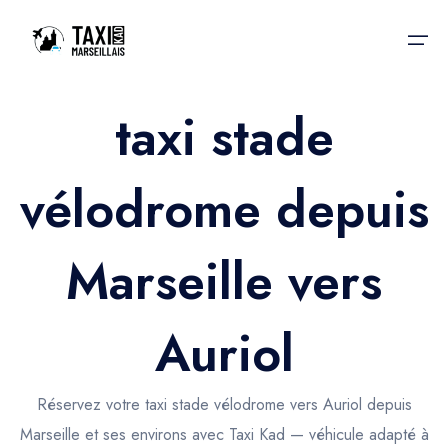
taxi stade
Accueil
vélodrome depuis
Nos services
Nos services
Taxis aéroport
Taxis Aéroport
Marseille vers
Trajet Gare SNCF
Réservation
Trajet Port croisière
Auriol
Actualités & évènements
Trajet Séminaire
Contactez-nous
Réservez votre taxi stade vélodrome vers Auriol depuis
Trajet Santé
Marseille et ses environs avec Taxi Kad — véhicule adapté à