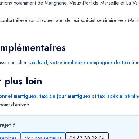
rtons notamment de Marignane, Vieux-Port de Marseille et La Vale
confort élevé sur chaque trajet de taxi spécial séminaire vers Mart
omplémentaires
ssi consulter
taxi kad, votre meilleure compagnie de taxi à m
r plus loin
ionnel martigues
,
taxi de jour martigues
et
taxi spécial sémin
oint d'arrivée.
rajet ?
services
Voir nos secteurs
06 63 30 29 04