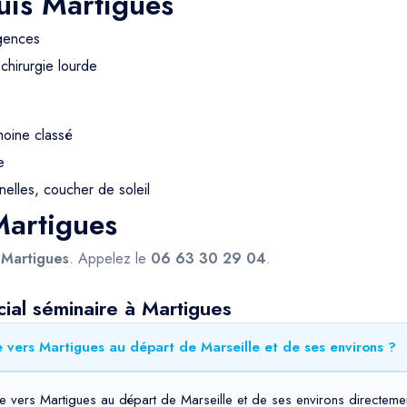
uis Martigues
rgences
chirurgie lourde
moine classé
e
nelles, coucher de soleil
Martigues
s
Martigues
. Appelez le
06 63 30 29 04
.
ial séminaire à Martigues
e vers Martigues au départ de Marseille et de ses environs ?
e vers Martigues au départ de Marseille et de ses environs directemen