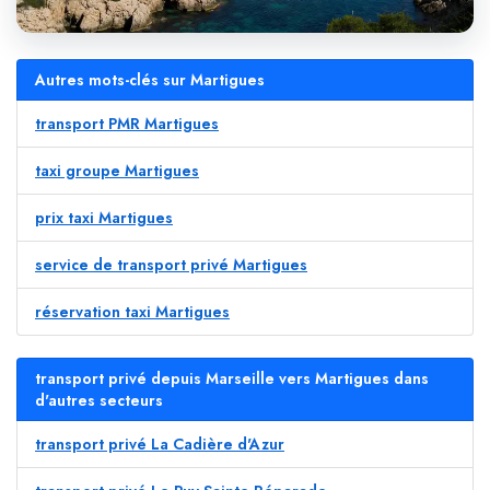
Autres mots-clés sur Martigues
transport PMR Martigues
taxi groupe Martigues
prix taxi Martigues
service de transport privé Martigues
réservation taxi Martigues
transport privé depuis Marseille vers Martigues dans
d'autres secteurs
transport privé La Cadière d'Azur