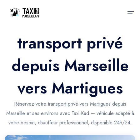
transport privé
Accueil
depuis Marseille
Nos services
Nos services
Taxis aéroport
Taxis Aéroport
vers Martigues
Trajet Gare SNCF
Réservation
Trajet Port croisière
Réservez votre transport privé vers Martigues depuis
Actualités & évènements
Marseille et ses environs avec Taxi Kad — véhicule adapté à
Trajet Séminaire
Contactez-nous
votre besoin, chauffeur professionnel, disponible 24h/24.
Trajet Santé