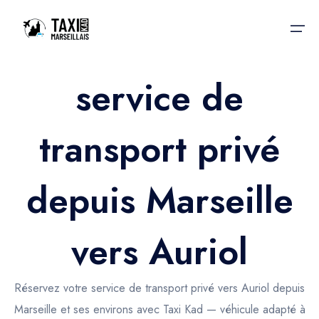
service de
Accueil
transport privé
Nos services
Nos services
Taxis aéroport
Taxis Aéroport
depuis Marseille
Trajet Gare SNCF
Réservation
Trajet Port croisière
vers Auriol
Actualités & évènements
Trajet Séminaire
Contactez-nous
Réservez votre service de transport privé vers Auriol depuis
Trajet Santé
Marseille et ses environs avec Taxi Kad — véhicule adapté à