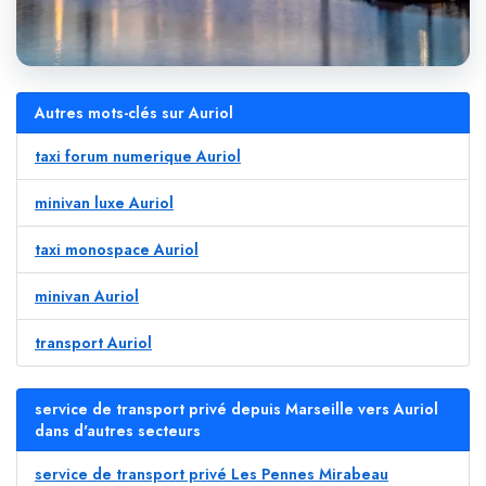
Autres mots-clés sur Auriol
taxi forum numerique Auriol
minivan luxe Auriol
taxi monospace Auriol
minivan Auriol
transport Auriol
service de transport privé depuis Marseille vers Auriol
dans d'autres secteurs
service de transport privé Les Pennes Mirabeau