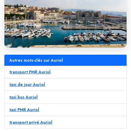
Autres mots-clés sur Auriol
transport PMR Auriol
taxi de jour Auriol
taxi bus Auriol
taxi PMR Auriol
transport privé Auriol