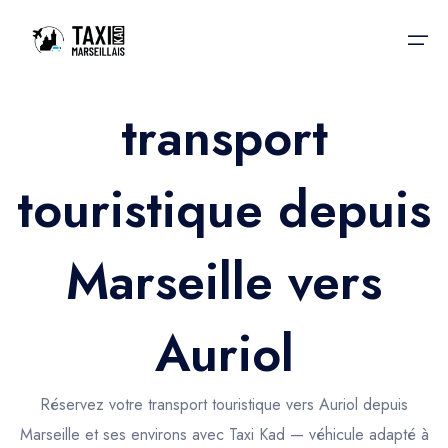
transport
Accueil
touristique depuis
Nos services
Nos services
Taxis aéroport
Taxis Aéroport
Marseille vers
Trajet Gare SNCF
Réservation
Trajet Port croisière
Auriol
Actualités & évènements
Trajet Séminaire
Contactez-nous
Réservez votre transport touristique vers Auriol depuis
Trajet Santé
Marseille et ses environs avec Taxi Kad — véhicule adapté à