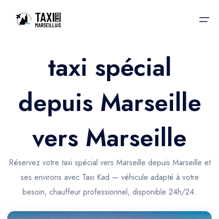
taxi spécial
Accueil
depuis Marseille
Nos services
Nos services
Taxis aéroport
Taxis Aéroport
vers Marseille
Trajet Gare SNCF
Réservation
Trajet Port croisière
Réservez votre taxi spécial vers Marseille depuis Marseille et
Actualités & évènements
ses environs avec Taxi Kad — véhicule adapté à votre
Trajet Séminaire
Contactez-nous
besoin, chauffeur professionnel, disponible 24h/24.
Trajet Santé