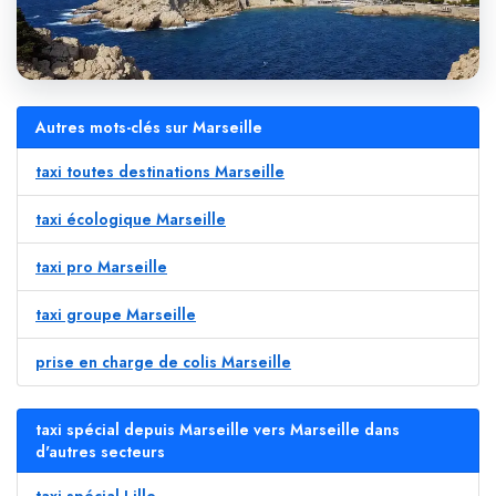
Autres mots-clés sur Marseille
taxi toutes destinations Marseille
taxi écologique Marseille
taxi pro Marseille
taxi groupe Marseille
prise en charge de colis Marseille
taxi spécial depuis Marseille vers Marseille dans
d'autres secteurs