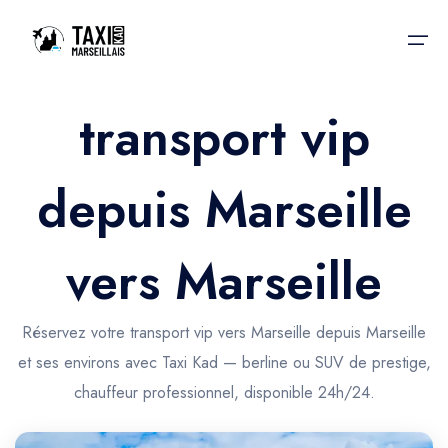
transport vip
Accueil
depuis Marseille
Nos services
Nos services
Taxis aéroport
Taxis Aéroport
vers Marseille
Trajet Gare SNCF
Réservation
Trajet Port croisière
Réservez votre transport vip vers Marseille depuis Marseille
Actualités & évènements
et ses environs avec Taxi Kad — berline ou SUV de prestige,
Trajet Séminaire
Contactez-nous
chauffeur professionnel, disponible 24h/24.
Trajet Santé