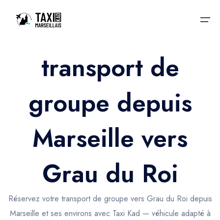
transport de
Accueil
groupe depuis
Nos services
Nos services
Taxis aéroport
Taxis Aéroport
Marseille vers
Trajet Gare SNCF
Réservation
Trajet Port croisière
Grau du Roi
Actualités & évènements
Trajet Séminaire
Contactez-nous
Réservez votre transport de groupe vers Grau du Roi depuis
Trajet Santé
Marseille et ses environs avec Taxi Kad — véhicule adapté à