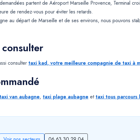
 demandées partent de Aéroport Marseille Provence, Terminal cro
 heure de rendez-vous pour éviter les retards.
ne au départ de Marseille et de ses environs, nous pouvons sta
 consulter
ssi consulter
taxi kad, votre meilleure compagnie de taxi à m
commandé
taxi van aubagne
,
taxi plage aubagne
et
taxi tous parcours 
Voir nos secteurs
06 63 30 29 04