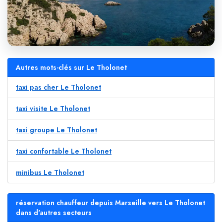
Autres mots-clés sur Le Tholonet
taxi pas cher Le Tholonet
taxi visite Le Tholonet
taxi groupe Le Tholonet
taxi confortable Le Tholonet
minibus Le Tholonet
réservation chauffeur depuis Marseille vers Le Tholonet
dans d'autres secteurs