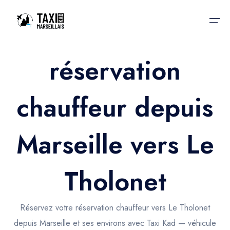
réservation
Accueil
chauffeur depuis
Nos services
Nos services
Taxis aéroport
Taxis Aéroport
Marseille vers Le
Trajet Gare SNCF
Réservation
Trajet Port croisière
Tholonet
Actualités & évènements
Trajet Séminaire
Contactez-nous
Réservez votre réservation chauffeur vers Le Tholonet
Trajet Santé
depuis Marseille et ses environs avec Taxi Kad — véhicule