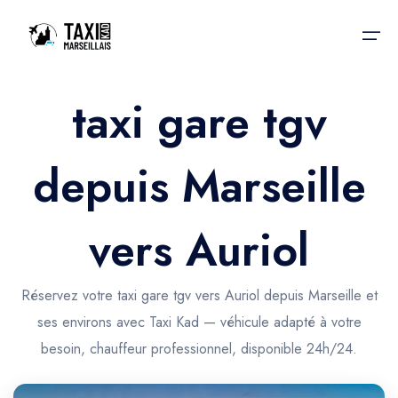
taxi gare tgv
Accueil
depuis Marseille
Nos services
Nos services
Taxis aéroport
Taxis Aéroport
vers Auriol
Trajet Gare SNCF
Réservation
Trajet Port croisière
Réservez votre taxi gare tgv vers Auriol depuis Marseille et
Actualités & évènements
ses environs avec Taxi Kad — véhicule adapté à votre
Trajet Séminaire
Contactez-nous
besoin, chauffeur professionnel, disponible 24h/24.
Trajet Santé