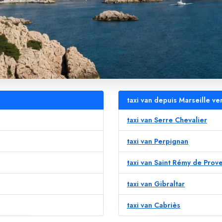
taxi van depuis Marseille v
taxi van Serre Chevalier
taxi van Perpignan
taxi van Saint Rémy de Prov
taxi van Gibraltar
taxi van Cabriès