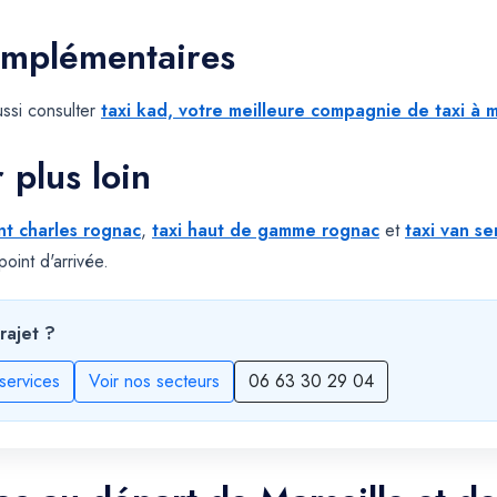
omplémentaires
ssi consulter
taxi kad, votre meilleure compagnie de taxi à m
r plus loin
int charles rognac
,
taxi haut de gamme rognac
et
taxi van se
oint d'arrivée.
rajet ?
services
Voir nos secteurs
06 63 30 29 04