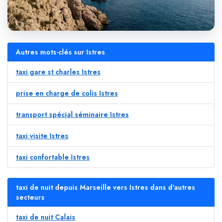
Autres mots-clés sur Istres
taxi gare st charles Istres
prise en charge de colis Istres
transport spécial séminaire Istres
taxi visite Istres
taxi confortable Istres
taxi de nuit depuis Marseille vers Istres dans d'autres
secteurs
taxi de nuit Calais