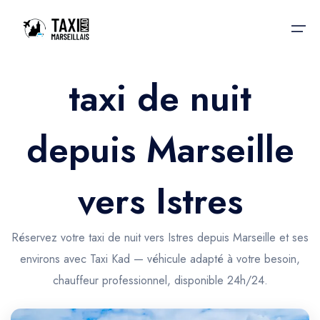
taxi de nuit
Accueil
depuis Marseille
Nos services
Nos services
Taxis aéroport
Taxis Aéroport
vers Istres
Trajet Gare SNCF
Réservation
Trajet Port croisière
Réservez votre taxi de nuit vers Istres depuis Marseille et ses
Actualités & évènements
environs avec Taxi Kad — véhicule adapté à votre besoin,
Trajet Séminaire
Contactez-nous
chauffeur professionnel, disponible 24h/24.
Trajet Santé