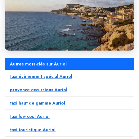
Autres mots-clés sur Auriol
taxi évènement spécial Auriol
provence excursions Auriol
taxi haut de gamme Auriol
taxi low cost Auriol
taxi touristique Auriol