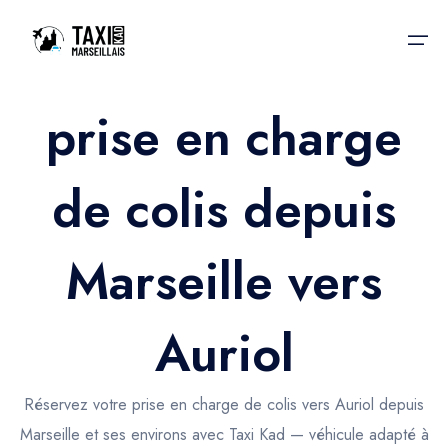
prise en charge
Accueil
de colis depuis
Nos services
Nos services
Taxis aéroport
Taxis Aéroport
Marseille vers
Trajet Gare SNCF
Réservation
Trajet Port croisière
Auriol
Actualités & évènements
Trajet Séminaire
Contactez-nous
Réservez votre prise en charge de colis vers Auriol depuis
Trajet Santé
Marseille et ses environs avec Taxi Kad — véhicule adapté à