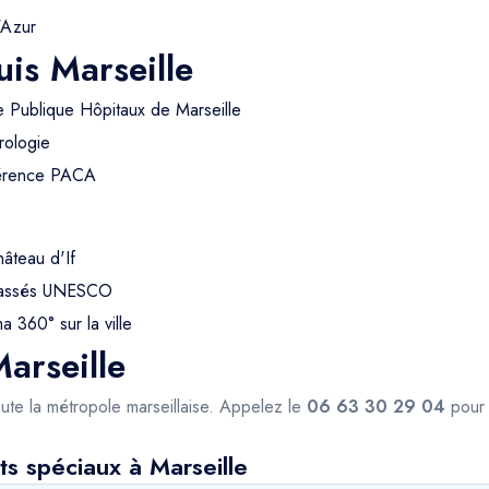
'Azur
is Marseille
e Publique Hôpitaux de Marseille
rologie
férence PACA
hâteau d'If
 classés UNESCO
 360° sur la ville
arseille
ute la métropole marseillaise. Appelez le
06 63 30 29 04
pour 
s spéciaux à Marseille