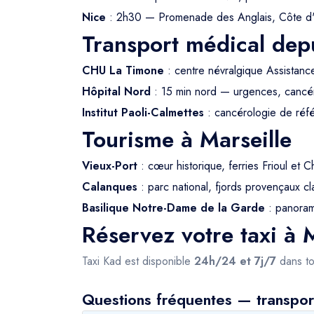
Nice
: 2h30 — Promenade des Anglais, Côte d
Transport médical depu
CHU La Timone
: centre névralgique Assistanc
Hôpital Nord
: 15 min nord — urgences, cancé
Institut Paoli-Calmettes
: cancérologie de ré
Tourisme à Marseille
Vieux-Port
: cœur historique, ferries Frioul et C
Calanques
: parc national, fjords provençaux
Basilique Notre-Dame de la Garde
: panorama
Réservez votre taxi à M
Taxi Kad est disponible
24h/24 et 7j/7
dans to
Questions fréquentes — transport