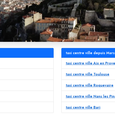
taxi centre ville depuis Mars
taxi centre ville Aix en Prov
taxi centre ville Toulouse
taxi centre ville Roquevaire
taxi centre ville Nans les Pin
taxi centre ville Bari