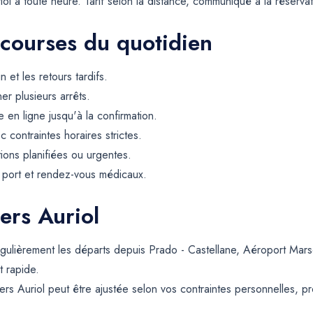
riol à toute heure. Tarif selon la distance, communiqué à la réservat
 courses du quotidien
et les retours tardifs.
er plusieurs arrêts.
 en ligne jusqu'à la confirmation.
contraintes horaires strictes.
tions planifiées ou urgentes.
, port et rendez-vous médicaux.
ers Auriol
égulièrement les départs depuis Prado - Castellane, Aéroport Marse
t rapide.
ers Auriol peut être ajustée selon vos contraintes personnelles, pr