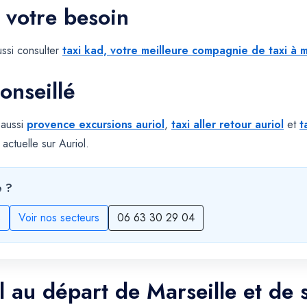
 votre besoin
ssi consulter
taxi kad, votre meilleure compagnie de taxi à m
onseillé
 aussi
provence excursions auriol
,
taxi aller retour auriol
et
t
ctuelle sur Auriol.
e ?
s
Voir nos secteurs
06 63 30 29 04
l au départ de Marseille et de 