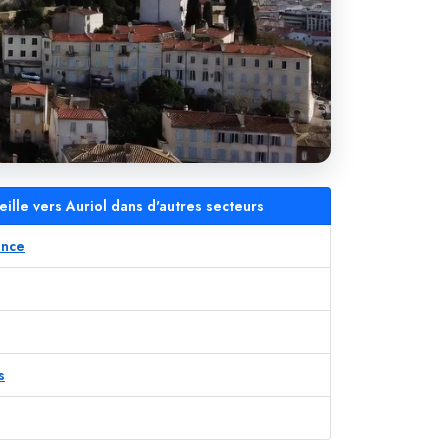
eille vers Auriol dans d'autres secteurs
ence
s