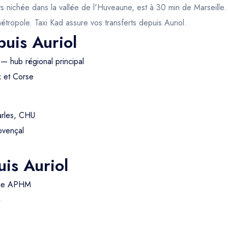
ichée dans la vallée de l'Huveaune, est à 30 min de Marseille. Vi
 métropole. Taxi Kad assure vos transferts depuis Auriol.
puis Auriol
— hub régional principal
x et Corse
arles, CHU
ovençal
is Auriol
nce APHM
é