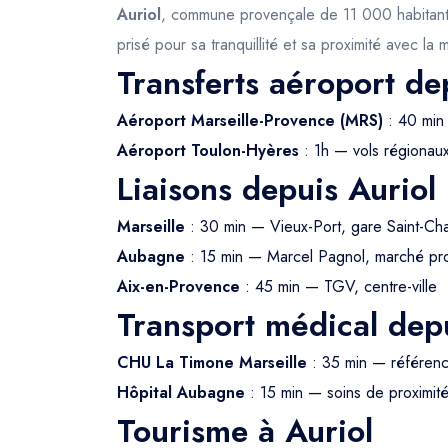
Auriol
, commune provençale de 11 000 habitants n
prisé pour sa tranquillité et sa proximité avec la
Transferts aéroport de
Aéroport Marseille-Provence (MRS)
: 40 min 
Aéroport Toulon-Hyères
: 1h — vols régionau
Liaisons depuis Auriol
Marseille
: 30 min — Vieux-Port, gare Saint-Ch
Aubagne
: 15 min — Marcel Pagnol, marché pr
Aix-en-Provence
: 45 min — TGV, centre-ville
Transport médical depu
CHU La Timone Marseille
: 35 min — référe
Hôpital Aubagne
: 15 min — soins de proximit
Tourisme à Auriol