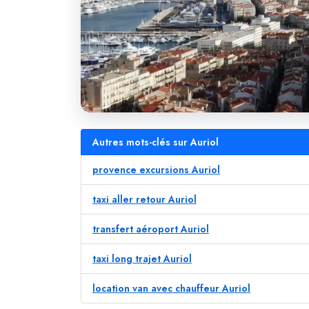
Autres mots-clés sur Auriol
provence excursions Auriol
taxi aller retour Auriol
transfert aéroport Auriol
taxi long trajet Auriol
location van avec chauffeur Auriol