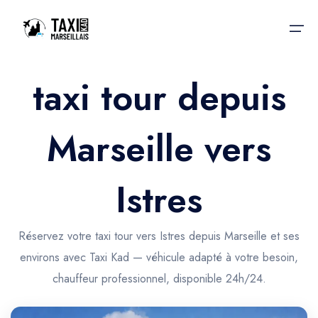
taxi tour depuis
Accueil
Marseille vers
Nos services
Nos services
Taxis aéroport
Taxis Aéroport
Istres
Trajet Gare SNCF
Réservation
Trajet Port croisière
Réservez votre taxi tour vers Istres depuis Marseille et ses
Actualités & évènements
environs avec Taxi Kad — véhicule adapté à votre besoin,
Trajet Séminaire
Contactez-nous
chauffeur professionnel, disponible 24h/24.
Trajet Santé