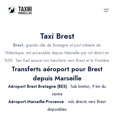
Taxi Brest
Accueil
Brest
, grande ville de Bretagne et port militaire de
Nos services
Nos services
l'Atlantique, est accessible depuis Marseille par vol direct en
1h50. Taxi Kad assure vos transferts vers Brest et le Finistère.
Taxis aéroport
Taxis Aéroport
Transferts aéroport pour Brest
Trajet Gare SNCF
Réservation
depuis Marseille
Trajet Port croisière
Aéroport Brest Bretagne (BES)
: hub breton, 9 km du
Actualités & évènements
Trajet Séminaire
centre
Contactez-nous
Aéroport Marseille-Provence
: vols directs vers Brest
Trajet Santé
disponibles