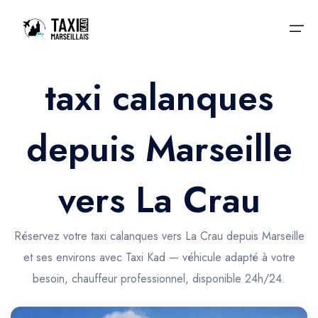
taxi calanques
Accueil
depuis Marseille
Nos services
Nos services
Taxis aéroport
Taxis Aéroport
vers La Crau
Trajet Gare SNCF
Réservation
Trajet Port croisière
Réservez votre taxi calanques vers La Crau depuis Marseille
Actualités & évènements
et ses environs avec Taxi Kad — véhicule adapté à votre
Trajet Séminaire
Contactez-nous
besoin, chauffeur professionnel, disponible 24h/24.
Trajet Santé