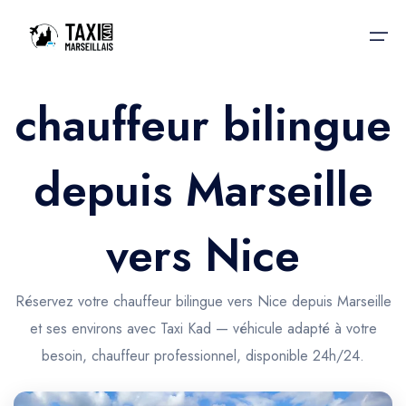
chauffeur bilingue
Accueil
depuis Marseille
Nos services
Nos services
Taxis aéroport
Taxis Aéroport
vers Nice
Trajet Gare SNCF
Réservation
Trajet Port croisière
Réservez votre chauffeur bilingue vers Nice depuis Marseille
Actualités & évènements
et ses environs avec Taxi Kad — véhicule adapté à votre
Trajet Séminaire
Contactez-nous
besoin, chauffeur professionnel, disponible 24h/24.
Trajet Santé