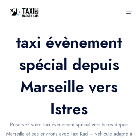
taxi évènement
Accueil
spécial depuis
Nos services
Nos services
Taxis aéroport
Taxis Aéroport
Marseille vers
Trajet Gare SNCF
Réservation
Trajet Port croisière
Istres
Actualités & évènements
Trajet Séminaire
Contactez-nous
Réservez votre taxi évènement spécial vers Istres depuis
Trajet Santé
Marseille et ses environs avec Taxi Kad — véhicule adapté à