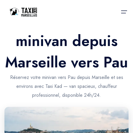
minivan depuis
Accueil
Marseille vers Pau
Nos services
Nos services
Taxis aéroport
Taxis Aéroport
Réservez votre minivan vers Pau depuis Marseille et ses
Trajet Gare SNCF
environs avec Taxi Kad — van spacieux, chauffeur
Réservation
professionnel, disponible 24h/24.
Trajet Port croisière
Actualités & évènements
Trajet Séminaire
Contactez-nous
Trajet Santé