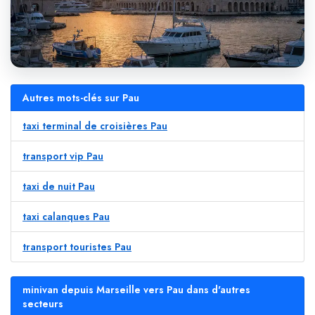
Autres mots-clés sur Pau
taxi terminal de croisières Pau
transport vip Pau
taxi de nuit Pau
taxi calanques Pau
transport touristes Pau
minivan depuis Marseille vers Pau dans d'autres
secteurs