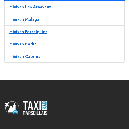
minivan Les Arnavaux
minivan Malaga
minivan Forcalquier
minivan Berlin
minivan Cabriès